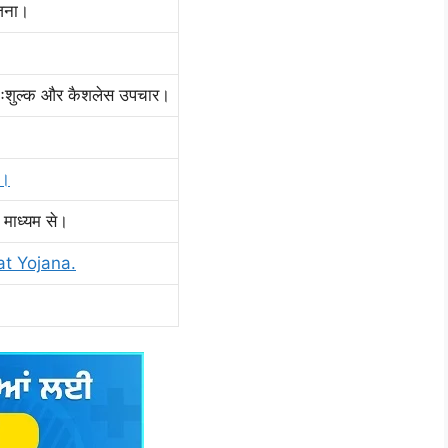
ोजना।
िःशुल्क और कैशलेस उपचार।
ब।
माध्यम से।
t Yojana.