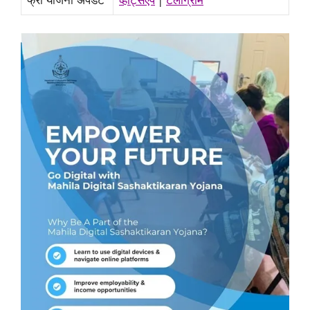
फ्री योजना अपडेट
व्हाट्सएप
|
टेलीग्राम